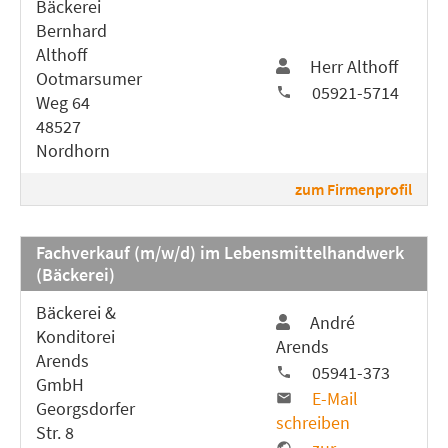
Bäckerei
Bernhard
Althoff
Herr Althoff
Ootmarsumer
05921-5714
Weg 64
48527
Nordhorn
zum Firmenprofil
Fachverkauf (m/w/d) im Lebensmittelhandwerk
(Bäckerei)
Bäckerei &
André
Konditorei
Arends
Arends
05941-373
GmbH
E-Mail
Georgsdorfer
schreiben
Str. 8