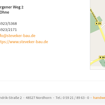
rgener Weg 2
 Ohne
5923/5368
5923/2171
nfo@steveker-bau.de
ttps://www.steveker-bau.de
rik-Straße 2 - 48527 Nordhorn - Tel.: 0 59 21 / 89 63 - 0 -
handwe