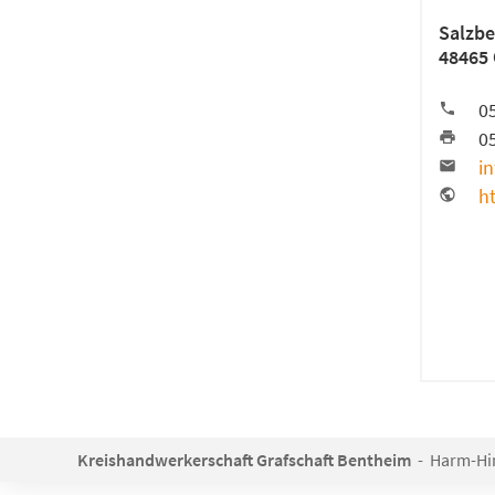
Salzbe
48465
0
0
i
h
Kreishandwerkerschaft Grafschaft Bentheim
- Harm-Hind