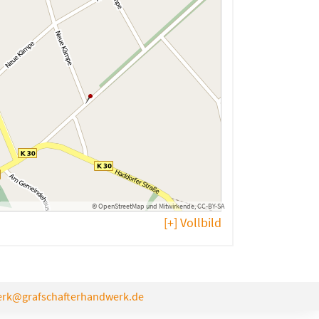
©
OpenStreetMap
und
Mitwirkende
,
CC-BY-SA
[+] Vollbild
rk@grafschafterhandwerk.de