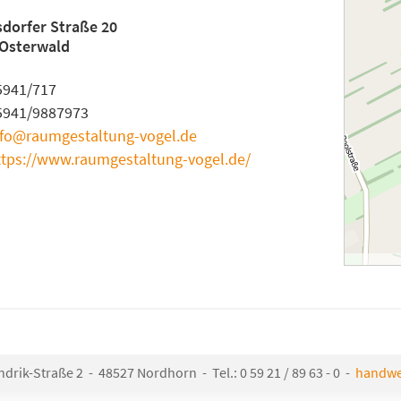
dorfer Straße 20
 Osterwald
5941/717
5941/9887973
nfo@raumgestaltung-vogel.de
ttps://www.raumgestaltung-vogel.de/
rik-Straße 2 - 48527 Nordhorn - Tel.: 0 59 21 / 89 63 - 0 -
handwe