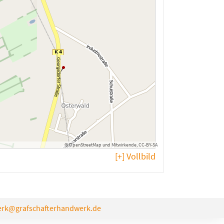
©
OpenStreetMap
und
Mitwirkende
,
CC-BY-SA
[+] Vollbild
rk@grafschafterhandwerk.de