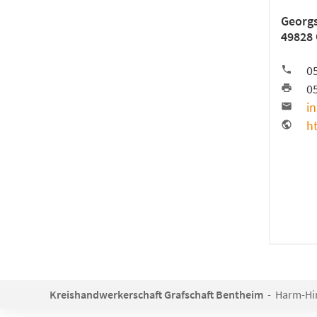
Georgs
49828
0
0
i
h
Kreishandwerkerschaft Grafschaft Bentheim
- Harm-Hind