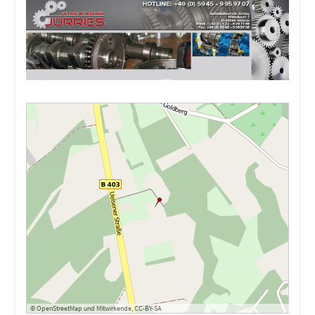
©
OpenStreetMap
und
Mitwirkende
,
CC-BY-SA