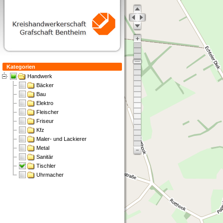
Kategorien
Handwerk
Bäcker
Bau
Elektro
Fleischer
Friseur
Kfz
Maler- und Lackierer
Metal
Sanitär
Tischler
Uhrmacher