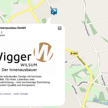
Innenausbau GmbH
h 1
lsum
Sie individuelles Design mit höchster
lität. Ob Hotel, Ladenbau oder
einrichtung – eine hochwertige Einrichtung
t sofort Qualität und Kompetenz.
ort setzen
mehr Details