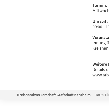
Termin:
Mittwoch
Uhrzeit:
09:00 - 1
Veransta
Innung f
Kreishan
Weitere 
Details u
www.arbe
Kreishandwerkerschaft Grafschaft Bentheim
- Harm-Hind