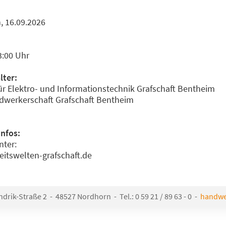
, 16.09.2026
3:00 Uhr
lter:
ür Elektro- und Informationstechnik Grafschaft Bentheim
dwerkerschaft Grafschaft Bentheim
Infos:
nter:
itswelten-grafschaft.de
rik-Straße 2 - 48527 Nordhorn - Tel.: 0 59 21 / 89 63 - 0 -
handwe