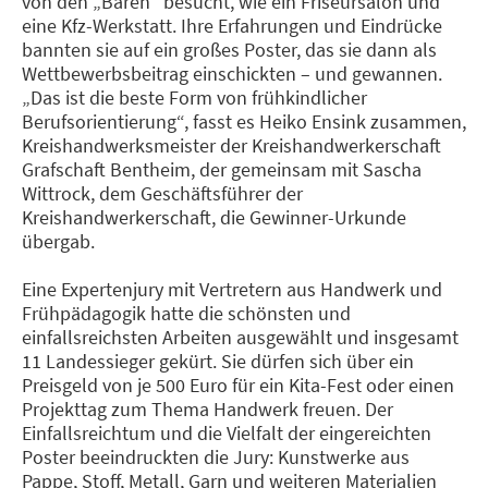
von den „Bären“ besucht, wie ein Friseursalon und
eine Kfz-Werkstatt. Ihre Erfahrungen und Eindrücke
bannten sie auf ein großes Poster, das sie dann als
Wettbewerbsbeitrag einschickten – und gewannen.
„Das ist die beste Form von frühkindlicher
Berufsorientierung“, fasst es Heiko Ensink zusammen,
Kreishandwerksmeister der Kreishandwerkerschaft
Grafschaft Bentheim, der gemeinsam mit Sascha
Wittrock, dem Geschäftsführer der
Kreishandwerkerschaft, die Gewinner-Urkunde
übergab.
Eine Expertenjury mit Vertretern aus Handwerk und
Frühpädagogik hatte die schönsten und
einfallsreichsten Arbeiten ausgewählt und insgesamt
11 Landessieger gekürt. Sie dürfen sich über ein
Preisgeld von je 500 Euro für ein Kita-Fest oder einen
Projekttag zum Thema Handwerk freuen. Der
Einfallsreichtum und die Vielfalt der eingereichten
Poster beeindruckten die Jury: Kunstwerke aus
Pappe, Stoff, Metall, Garn und weiteren Materialien