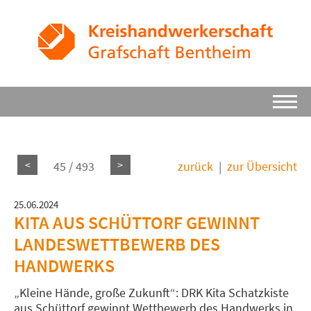
<
>
45 / 493
zurück
|
zur Übersicht
25.06.2024
KITA AUS SCHÜTTORF GEWINNT
LANDESWETTBEWERB DES
HANDWERKS
„Kleine Hände, große Zukunft“: DRK Kita Schatzkiste
aus Schüttorf gewinnt Wettbewerb des Handwerks in